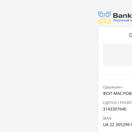
О
Одержувач
ФОП МАСЛОВА
ЄДРПОУ / РНОК
3143307640
IBAN
UA 22 305299 