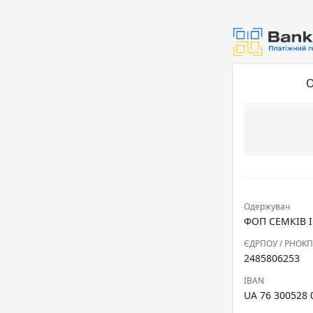
О
Одержувач
ФОП СЕМКІВ 
ЄДРПОУ / РНОК
2485806253
IBAN
UA 76 300528 