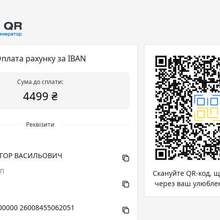
плата рахунку за IBAN
Сума до сплати:
4499 ₴
Реквізити
ІГОР ВАСИЛЬОВИЧ
ПП
Скануйте QR-код, 
через ваш улюбле
00000 26008455062051