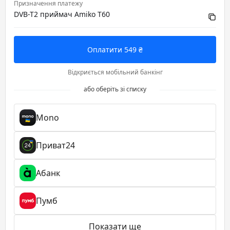
Призначення платежу
DVB-T2 приймач Amiko Т60
Оплатити 549 ₴
Відкриється мобільний банкінг
або оберіть зі списку
Mono
Приват24
Абанк
Пумб
Показати ще