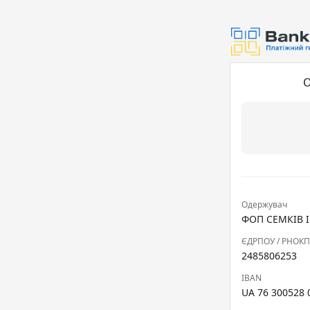
О
Одержувач
ФОП СЕМКІВ 
ЄДРПОУ / РНОК
2485806253
IBAN
UA 76 300528 