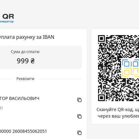
плата рахунку за IBAN
Сума до сплати:
999 ₴
Реквізити
ІГОР ВАСИЛЬОВИЧ
ПП
Скануйте QR-код, 
через ваш улюбле
00000 26008455062051