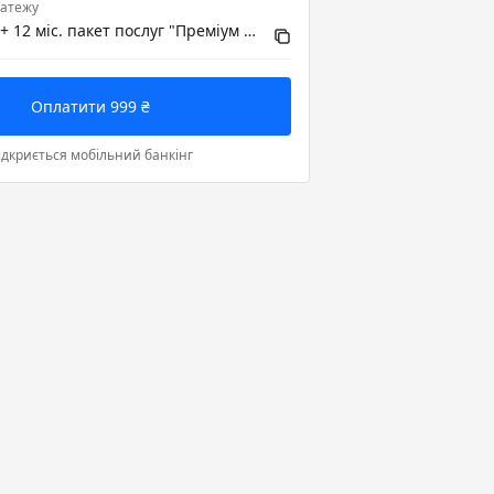
атежу
тюнер VIASAT + 12 міс. пакет послуг "Преміум HD"
Оплатити 999 ₴
ідкриється мобільний банкінг