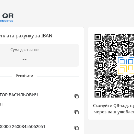
плата рахунку за IBAN
Сума до сплати:
--
Реквізити
ІГОР ВАСИЛЬОВИЧ
ПП
Скануйте QR-код, 
через ваш улюбле
00000 26008455062051