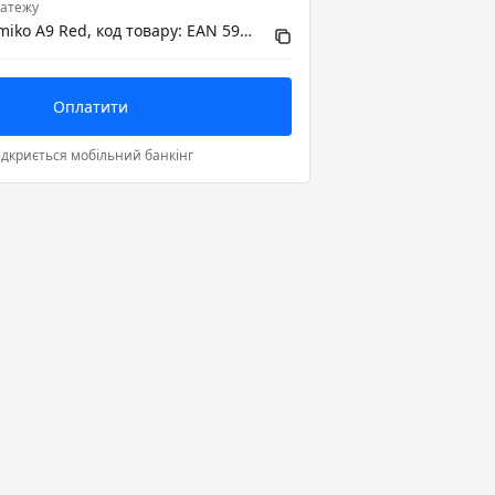
атежу
Медіаплеєр Amiko A9 Red, код товару: EAN 5999883026496
Оплатити
ідкриється мобільний банкінг