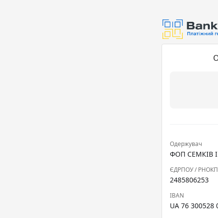
О
Одержувач
ФОП СЕМКІВ 
ЄДРПОУ / РНОК
2485806253
IBAN
UA 76 300528 